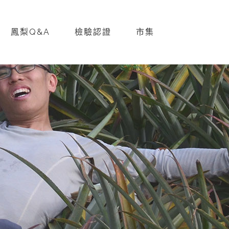
鳳梨Q&A
檢驗認證
市集