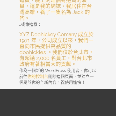
遞員，晚上則是個有抱負的演
員，這是我的網誌。我居住在台
灣高雄，養了一隻名為 Jack 的
狗。
…或像這樣：
XYZ Doohickey Comany 成立於
1971 年，公司成立以來，我們一
直向市民提供高品質的
doohickies 。我們位於台北市，
有超過 2,000 名員工，對台北市
政府有著相當大的貢獻。
作為一個新的 WordPress 使用者，你可以
前往
你的控制台
刪除這個頁面，並建立一
個屬於你的全新內容。祝使用愉快！