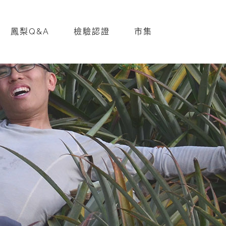
鳳梨Q&A
檢驗認證
市集