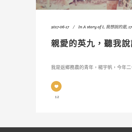
2017-06-17
In
A story of I
,
我想說的是
,
1
親愛的英九，聽我說
我是返鄉務農的青年，楊宇帆，今年二
12