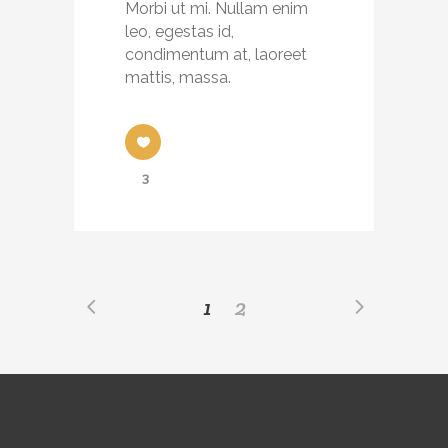
Morbi ut mi. Nullam enim
leo, egestas id,
condimentum at, laoreet
mattis, massa.
3
1
2