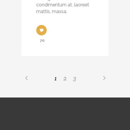
condimentum at, laoreet
mattis, massa.
70
1
2
3